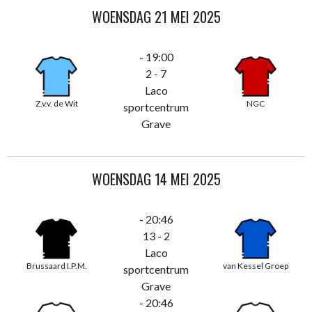
WOENSDAG 21 MEI 2025
- 19:00
2 - 7
Laco
Z.v.v. de Wit
NGC
sportcentrum
Grave
WOENSDAG 14 MEI 2025
- 20:46
13 - 2
Laco
Brussaard I.P.M.
van Kessel Groep
sportcentrum
Grave
- 20:46