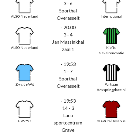
3 - 6
Sporthal
ALSO Nederland
International
Overasselt
- 20:00
3 - 4
Jan Massinkhal
ALSO Nederland
Kiefte
zaal 1
Gevelrenovatie
- 19:53
1 - 7
Sporthal
Z.v.v. de Wit
Partizan
Overasselt
Boxspringplace.nl
- 19:53
14 - 3
Laco
GVV '57
3D-VCN/Dessous
sportcentrum
Grave