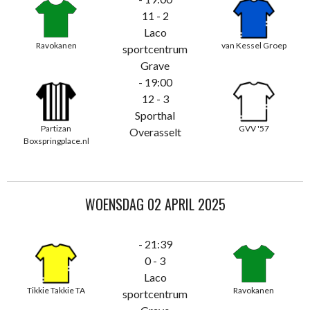
11 - 2
Laco
Ravokanen
van Kessel Groep
sportcentrum
Grave
- 19:00
12 - 3
Sporthal
Partizan
GVV '57
Overasselt
Boxspringplace.nl
WOENSDAG 02 APRIL 2025
- 21:39
0 - 3
Laco
Tikkie Takkie TA
Ravokanen
sportcentrum