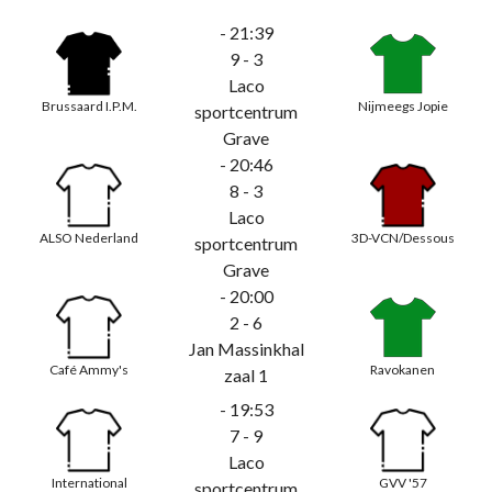
- 21:39
9 - 3
Laco
Brussaard I.P.M.
Nijmeegs Jopie
sportcentrum
Grave
- 20:46
8 - 3
Laco
ALSO Nederland
3D-VCN/Dessous
sportcentrum
Grave
- 20:00
2 - 6
Jan Massinkhal
Café Ammy's
Ravokanen
zaal 1
- 19:53
7 - 9
Laco
International
GVV '57
sportcentrum