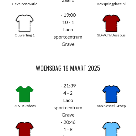
Gevelrenovatie
Boxspringplace.nl
- 19:00
10 - 1
Laco
Ouwerling 1
3D-VCN/Dessous
sportcentrum
Grave
WOENSDAG 19 MAART 2025
- 21:39
4 - 2
Laco
RESER Robots
van Kessel Groep
sportcentrum
Grave
- 20:46
1 - 8