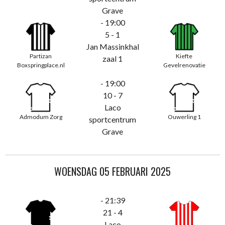
Grave
- 19:00
5 - 1
Jan Massinkhal
Partizan
Kiefte
zaal 1
Boxspringplace.nl
Gevelrenovatie
- 19:00
10 - 7
Laco
Admodum Zorg
Ouwerling 1
sportcentrum
Grave
WOENSDAG 05 FEBRUARI 2025
- 21:39
21 - 4
Laco