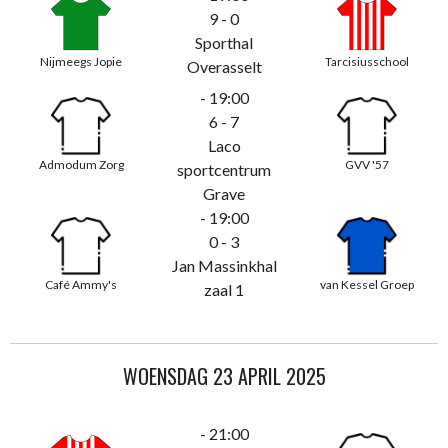
9 - 0
Sporthal
Nijmeegs Jopie
Tarcisiusschool
Overasselt
- 19:00
6 - 7
Laco
Admodum Zorg
GVV '57
sportcentrum
Grave
- 19:00
0 - 3
Jan Massinkhal
Café Ammy's
van Kessel Groep
zaal 1
WOENSDAG 23 APRIL 2025
- 21:00