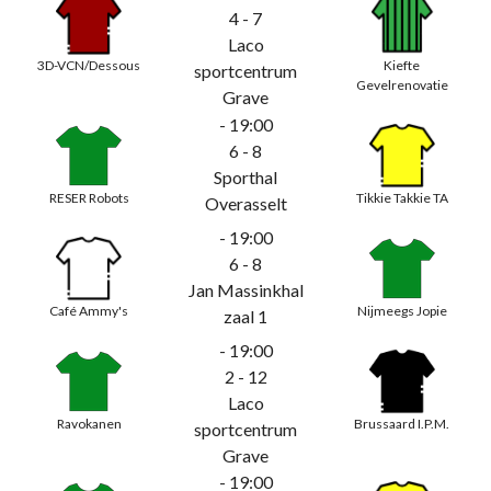
4 - 7
Laco
3D-VCN/Dessous
Kiefte
sportcentrum
Gevelrenovatie
Grave
- 19:00
6 - 8
Sporthal
RESER Robots
Tikkie Takkie TA
Overasselt
- 19:00
6 - 8
Jan Massinkhal
Café Ammy's
Nijmeegs Jopie
zaal 1
- 19:00
2 - 12
Laco
Ravokanen
Brussaard I.P.M.
sportcentrum
Grave
- 19:00