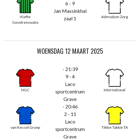
6 - 9
Jan Massinkhal
Kiefte
Admodum Zorg
zaal 1
Gevelrenovatie
WOENSDAG 12 MAART 2025
- 21:39
9 - 4
Laco
NGC
International
sportcentrum
Grave
- 20:46
2 - 11
Laco
van Kessel Groep
Tikkie Takkie TA
sportcentrum
Grave