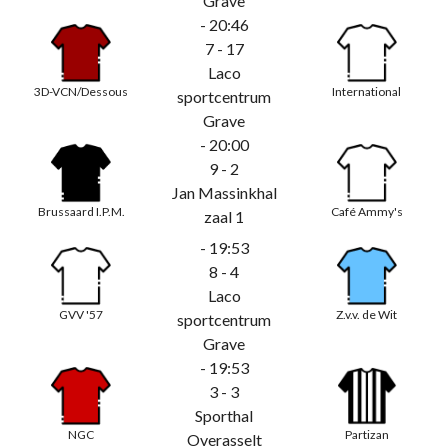
Grave
- 20:46
7 - 17
Laco
3D-VCN/Dessous
International
sportcentrum
Grave
- 20:00
9 - 2
Jan Massinkhal
Brussaard I.P.M.
Café Ammy's
zaal 1
- 19:53
8 - 4
Laco
GVV '57
Z.v.v. de Wit
sportcentrum
Grave
- 19:53
3 - 3
Sporthal
NGC
Partizan
Overasselt