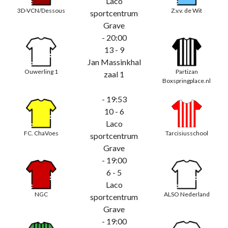
Laco
3D-VCN/Dessous
Z.v.v. de Wit
sportcentrum
Grave
- 20:00
13 - 9
Jan Massinkhal
Ouwerling 1
Partizan
zaal 1
Boxspringplace.nl
- 19:53
10 - 6
Laco
FC. ChaVoes
Tarcisiusschool
sportcentrum
Grave
- 19:00
6 - 5
Laco
NGC
ALSO Nederland
sportcentrum
Grave
- 19:00