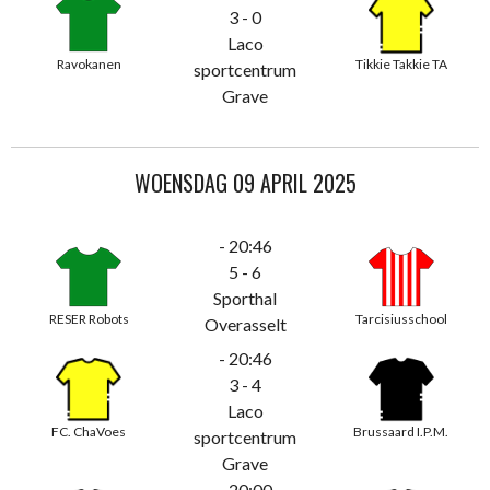
3 - 0
Laco
Ravokanen
Tikkie Takkie TA
sportcentrum
Grave
WOENSDAG 09 APRIL 2025
- 20:46
5 - 6
Sporthal
RESER Robots
Tarcisiusschool
Overasselt
- 20:46
3 - 4
Laco
FC. ChaVoes
Brussaard I.P.M.
sportcentrum
Grave
- 20:00