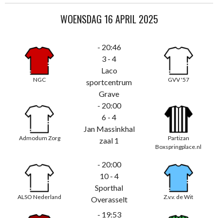
WOENSDAG 16 APRIL 2025
- 20:46
3 - 4
Laco
NGC
GVV '57
sportcentrum
Grave
- 20:00
6 - 4
Jan Massinkhal
Admodum Zorg
Partizan
zaal 1
Boxspringplace.nl
- 20:00
10 - 4
Sporthal
ALSO Nederland
Z.v.v. de Wit
Overasselt
- 19:53