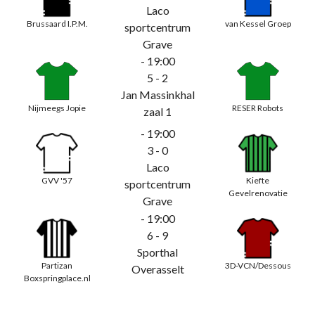
Laco
Brussaard I.P.M.
van Kessel Groep
sportcentrum
Grave
- 19:00
5 - 2
Jan Massinkhal
Nijmeegs Jopie
RESER Robots
zaal 1
- 19:00
3 - 0
Laco
GVV '57
Kiefte
sportcentrum
Gevelrenovatie
Grave
- 19:00
6 - 9
Sporthal
Partizan
3D-VCN/Dessous
Overasselt
Boxspringplace.nl