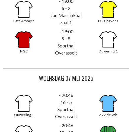
- 19:00
6 - 2
Jan Massinkhal
Café Ammy's
FC. ChaVoes
zaal 1
- 19:00
9 - 8
Sporthal
NGC
Ouwerling 1
Overasselt
WOENSDAG 07 MEI 2025
- 20:46
16 - 5
Sporthal
Ouwerling 1
Z.v.v. de Wit
Overasselt
- 20:46