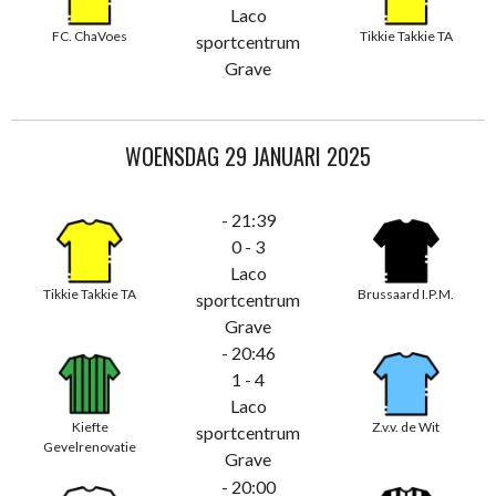
Laco
FC. ChaVoes
Tikkie Takkie TA
sportcentrum
Grave
WOENSDAG 29 JANUARI 2025
- 21:39
0 - 3
Laco
Tikkie Takkie TA
Brussaard I.P.M.
sportcentrum
Grave
- 20:46
1 - 4
Laco
Kiefte
Z.v.v. de Wit
sportcentrum
Gevelrenovatie
Grave
- 20:00