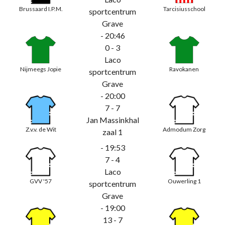
Brussaard I.P.M.
Tarcisiusschool
sportcentrum
Grave
- 20:46
0 - 3
Laco
Nijmeegs Jopie
Ravokanen
sportcentrum
Grave
- 20:00
7 - 7
Jan Massinkhal
Z.v.v. de Wit
Admodum Zorg
zaal 1
- 19:53
7 - 4
Laco
GVV '57
Ouwerling 1
sportcentrum
Grave
- 19:00
13 - 7