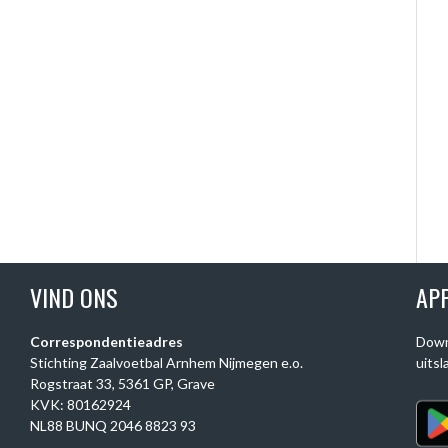
VIND ONS
AP
Correspondentieadres
Down
Stichting Zaalvoetbal Arnhem Nijmegen e.o.
uitsl
Rogstraat 33, 5361 GP, Grave
KVK: 80162924
NL88 BUNQ 2046 8823 93