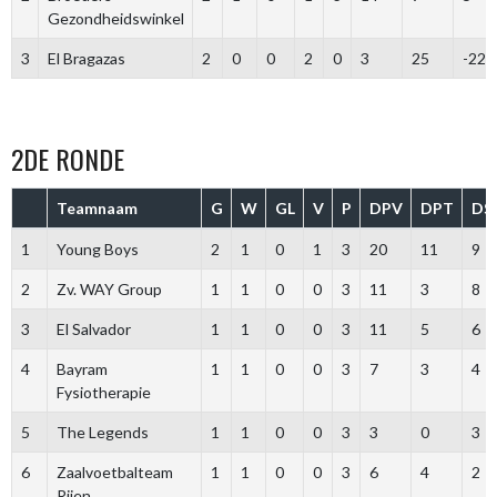
Gezondheidswinkel
3
El Bragazas
2
0
0
2
0
3
25
-22
2DE RONDE
Teamnaam
G
W
GL
V
P
DPV
DPT
DS
1
Young Boys
2
1
0
1
3
20
11
9
2
Zv. WAY Group
1
1
0
0
3
11
3
8
3
El Salvador
1
1
0
0
3
11
5
6
4
Bayram
1
1
0
0
3
7
3
4
Fysiotherapie
5
The Legends
1
1
0
0
3
3
0
3
6
Zaalvoetbalteam
1
1
0
0
3
6
4
2
Rijen