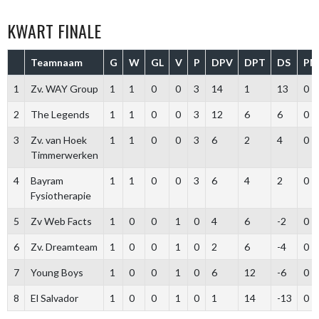
KWART FINALE
Teamnaam
G
W
GL
V
P
DPV
DPT
DS
PM
1
Zv. WAY Group
1
1
0
0
3
14
1
13
0
2
The Legends
1
1
0
0
3
12
6
6
0
3
Zv. van Hoek
1
1
0
0
3
6
2
4
0
Timmerwerken
4
Bayram
1
1
0
0
3
6
4
2
0
Fysiotherapie
5
Zv Web Facts
1
0
0
1
0
4
6
-2
0
6
Zv. Dreamteam
1
0
0
1
0
2
6
-4
0
7
Young Boys
1
0
0
1
0
6
12
-6
0
8
El Salvador
1
0
0
1
0
1
14
-13
0