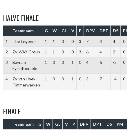
HALVE FINALE
Teamnaam
G
W
GL
V
P
DPV
DPT
DS
PM
1
The Legends
1
1
0
0
3
7
3
4
0
2
Zv. WAY Group
1
1
0
0
3
6
4
2
0
3
Bayram
1
0
0
1
0
4
6
-2
0
Fysiotherapie
4
Zv. van Hoek
1
0
0
1
0
3
7
-4
0
Timmerwerken
FINALE
Teamnaam
G
W
GL
V
P
DPV
DPT
DS
PM