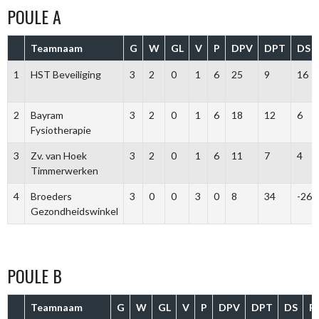
POULE A
Teamnaam
G
W
GL
V
P
DPV
DPT
DS
1
HST Beveiliging
3
2
0
1
6
25
9
16
2
Bayram
3
2
0
1
6
18
12
6
Fysiotherapie
3
Zv. van Hoek
3
2
0
1
6
11
7
4
Timmerwerken
4
Broeders
3
0
0
3
0
8
34
-26
Gezondheidswinkel
POULE B
Teamnaam
G
W
GL
V
P
DPV
DPT
DS
P