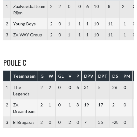
1
Zaalvoetbalteam
2
2
0
0
6
10
8
2
0
Rijen
2
Young Boys
2
0
1
1
1
10
11
-1
0
3
Zv. WAY Group
2
0
1
1
1
10
11
-1
0
POULE C
Teamnaam
G
W
GL
V
P
DPV
DPT
DS
PM
1
The
2
2
0
0
6
31
5
26
0
Legends
2
Zv.
2
1
0
1
3
19
17
2
0
Dreamteam
3
El Bragazas
2
0
0
2
0
7
35
-28
0