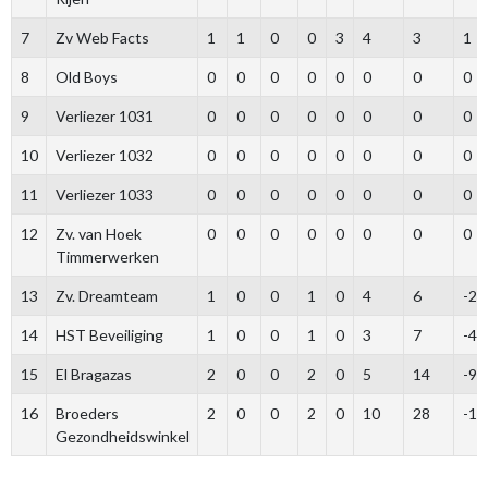
7
Zv Web Facts
1
1
0
0
3
4
3
1
8
Old Boys
0
0
0
0
0
0
0
0
9
Verliezer 1031
0
0
0
0
0
0
0
0
10
Verliezer 1032
0
0
0
0
0
0
0
0
11
Verliezer 1033
0
0
0
0
0
0
0
0
12
Zv. van Hoek
0
0
0
0
0
0
0
0
Timmerwerken
13
Zv. Dreamteam
1
0
0
1
0
4
6
-2
14
HST Beveiliging
1
0
0
1
0
3
7
-4
15
El Bragazas
2
0
0
2
0
5
14
-9
16
Broeders
2
0
0
2
0
10
28
-18
Gezondheidswinkel