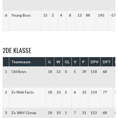
6
Young Boys
15
3
4
8
13
88
145
-57
2DE KLASSE
Teamnaam
G
W
GL
V
P
DPV
DPT
D
1
Old Boys
18
13
0
5
39
118
68
5
2
Zv Web Facts
18
10
2
6
32
114
77
3
3
Zv. WAY Group
18
10
1
7
31
153
68
8