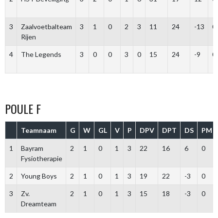
3
Zaalvoetbalteam
3
1
0
2
3
11
24
-13
0
Rijen
4
The Legends
3
0
0
3
0
15
24
-9
0
POULE F
Teamnaam
G
W
GL
V
P
DPV
DPT
DS
PM
1
Bayram
2
1
0
1
3
22
16
6
0
Fysiotherapie
2
Young Boys
2
1
0
1
3
19
22
-3
0
3
Zv.
2
1
0
1
3
15
18
-3
0
Dreamteam