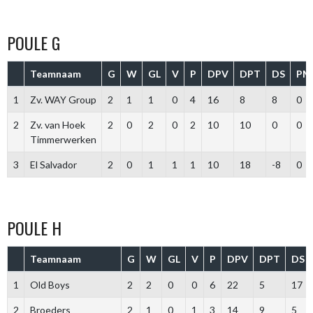
POULE G
Teamnaam
G
W
GL
V
P
DPV
DPT
DS
PM
1
Zv. WAY Group
2
1
1
0
4
16
8
8
0
2
Zv. van Hoek
2
0
2
0
2
10
10
0
0
Timmerwerken
3
El Salvador
2
0
1
1
1
10
18
-8
0
POULE H
Teamnaam
G
W
GL
V
P
DPV
DPT
DS
1
Old Boys
2
2
0
0
6
22
5
17
2
Broeders
2
1
0
1
3
14
9
5