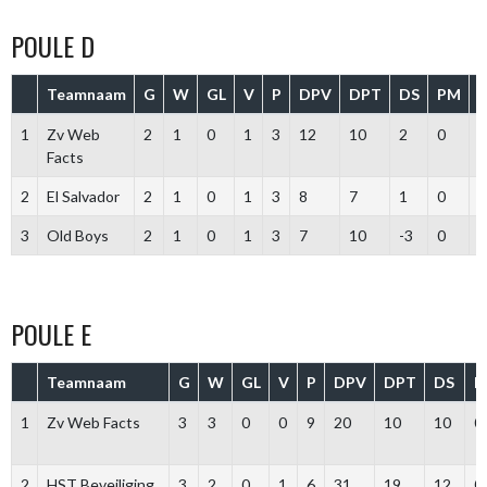
POULE D
Teamnaam
G
W
GL
V
P
DPV
DPT
DS
PM
1
Zv Web
2
1
0
1
3
12
10
2
0
Facts
2
El Salvador
2
1
0
1
3
8
7
1
0
3
Old Boys
2
1
0
1
3
7
10
-3
0
POULE E
Teamnaam
G
W
GL
V
P
DPV
DPT
DS
P
1
Zv Web Facts
3
3
0
0
9
20
10
10
0
2
HST Beveiliging
3
2
0
1
6
31
19
12
0