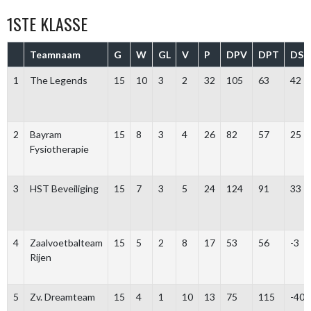
1STE KLASSE
Teamnaam
G
W
GL
V
P
DPV
DPT
DS
1
The Legends
15
10
3
2
32
105
63
42
2
Bayram
15
8
3
4
26
82
57
25
Fysiotherapie
3
HST Beveiliging
15
7
3
5
24
124
91
33
4
Zaalvoetbalteam
15
5
2
8
17
53
56
-3
Rijen
5
Zv. Dreamteam
15
4
1
10
13
75
115
-40