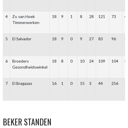
4
Zv. van Hoek
18
9
1
8
28
121
73
4
Timmerwerken
5
El Salvador
18
9
0
9
27
83
96
-
6
Broeders
18
8
0
10
24
109
104
5
Gezondheidswinkel
7
El Bragazas
16
1
0
15
3
44
256
-
BEKER STANDEN