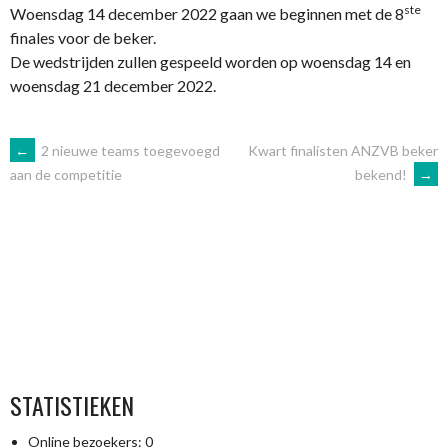
ste
Woensdag 14 december 2022 gaan we beginnen met de 8
finales voor de beker.
De wedstrijden zullen gespeeld worden op woensdag 14 en
woensdag 21 december 2022.
BERICHTNAVIGATIE
←
2 nieuwe teams toegevoegd
Kwart finalisten ANZVB beker
bekend!
→
aan de competitie
STATISTIEKEN
Online bezoekers:
0