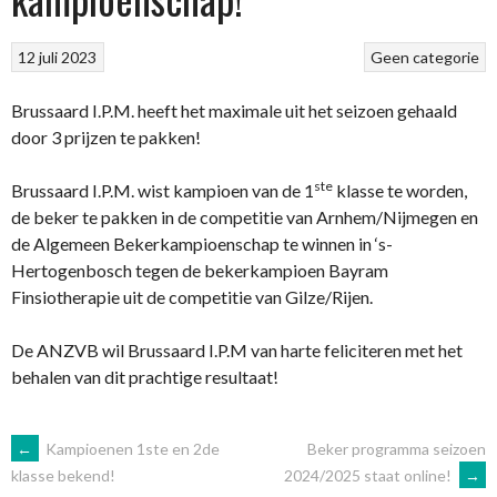
12 juli 2023
Geen categorie
Brussaard I.P.M. heeft het maximale uit het seizoen gehaald
door 3 prijzen te pakken!
ste
Brussaard I.P.M. wist kampioen van de 1
klasse te worden,
de beker te pakken in de competitie van Arnhem/Nijmegen en
de Algemeen Bekerkampioenschap te winnen in ‘s-
Hertogenbosch tegen de bekerkampioen Bayram
Finsiotherapie uit de competitie van Gilze/Rijen.
De ANZVB wil Brussaard I.P.M van harte feliciteren met het
behalen van dit prachtige resultaat!
BERICHTNAVIGATIE
←
Kampioenen 1ste en 2de
Beker programma seizoen
2024/2025 staat online!
→
klasse bekend!