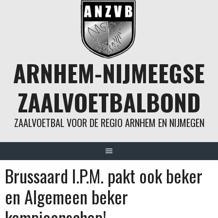
Spring
naar
inhoud
ARNHEM-NIJMEEGSE
ZAALVOETBALBOND
ZAALVOETBAL VOOR DE REGIO ARNHEM EN NIJMEGEN
Brussaard I.P.M. pakt ook beker
en Algemeen beker
kampioenschap!