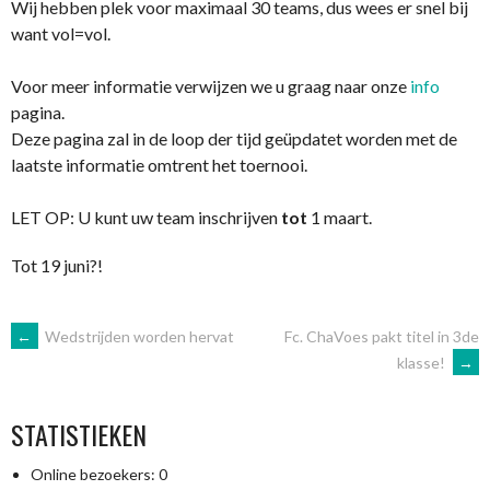
Wij hebben plek voor maximaal 30 teams, dus wees er snel bij
want vol=vol.
Voor meer informatie verwijzen we u graag naar onze
info
pagina.
Deze pagina zal in de loop der tijd geüpdatet worden met de
laatste informatie omtrent het toernooi.
LET OP: U kunt uw team inschrijven
tot
1 maart.
Tot 19 juni?!
BERICHTNAVIGATIE
←
Wedstrijden worden hervat
Fc. ChaVoes pakt titel in 3de
klasse!
→
STATISTIEKEN
Online bezoekers:
0