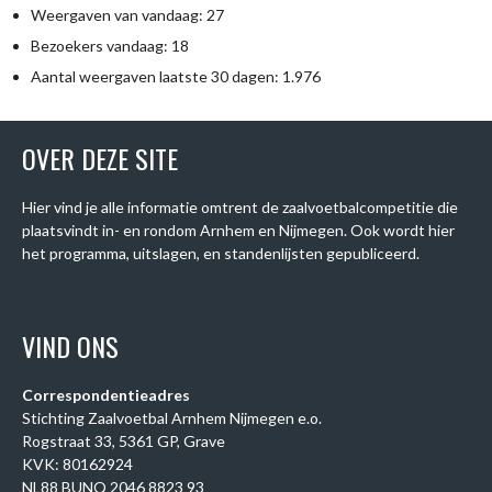
Weergaven van vandaag:
27
Bezoekers vandaag:
18
Aantal weergaven laatste 30 dagen:
1.976
OVER DEZE SITE
Hier vind je alle informatie omtrent de zaalvoetbalcompetitie die
plaatsvindt in- en rondom Arnhem en Nijmegen. Ook wordt hier
het programma, uitslagen, en standenlijsten gepubliceerd.
VIND ONS
Correspondentieadres
Stichting Zaalvoetbal Arnhem Nijmegen e.o.
Rogstraat 33, 5361 GP, Grave
KVK: 80162924
NL88 BUNQ 2046 8823 93