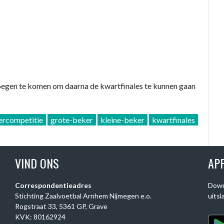
oegen te komen om daarna de kwartfinales te kunnen gaan
ercompetitie
grote-beker
kleine-beker
kwartfinales
VIND ONS
AP
Correspondentieadres
Down
Stichting Zaalvoetbal Arnhem Nijmegen e.o.
uitsl
Rogstraat 33, 5361 GP, Grave
KVK: 80162924