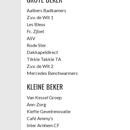
Aalbers Badkamers
Z.v.v. de Wit 1
Les Bleus
Fc. Zjbet
ASV
Rode Ster
Dakkapeldirect
Tikkie Takkie TA
Z.v.v. de Wit 2
Mercedes Benchwarmers
KLEINE BEKER
Van Kessel Groep
Ann-Zorg
Kiefte Gevelrenovatie
Café Ammy’s
Inter Arnhem CF