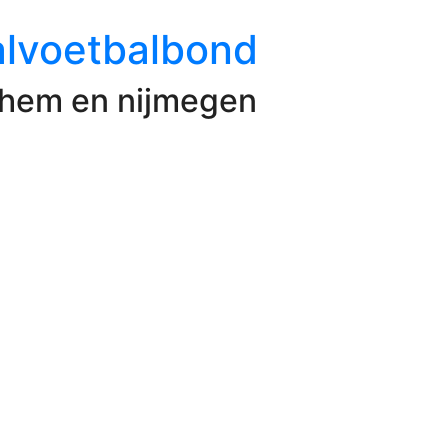
lvoetbalbond
rnhem en nijmegen