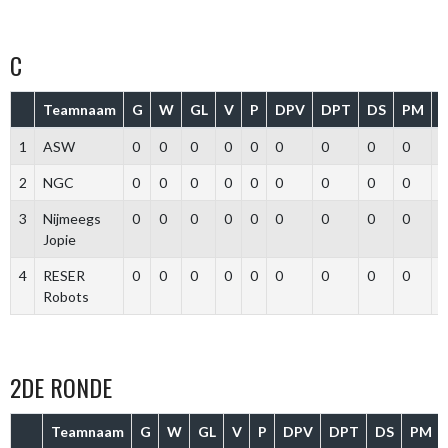
C
Teamnaam
G
W
GL
V
P
DPV
DPT
DS
PM
1
ASW
0
0
0
0
0
0
0
0
0
2
NGC
0
0
0
0
0
0
0
0
0
3
Nijmeegs
0
0
0
0
0
0
0
0
0
Jopie
4
RESER
0
0
0
0
0
0
0
0
0
Robots
2DE RONDE
Teamnaam
G
W
GL
V
P
DPV
DPT
DS
PM