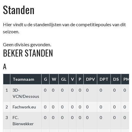
Spring
Standen
naar
inhoud
Hier vindt u de standenlijsten van de competitiepoules van dit
seizoen.
Geen divisies gevonden.
BEKER STANDEN
A
Teamnaam
G
W
GL
V
P
DPV
DPT
DS
PM
1
3D-
0
0
0
0
0
0
0
0
0
VCN/Dessous
2
Fachwork.eu
0
0
0
0
0
0
0
0
0
3
FC.
0
0
0
0
0
0
0
0
0
Bierwekker