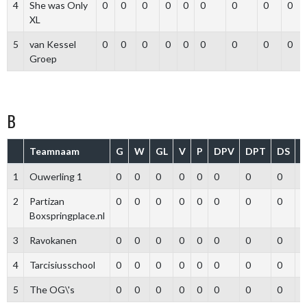
4
She was Only
0
0
0
0
0
0
0
0
0
XL
5
van Kessel
0
0
0
0
0
0
0
0
0
Groep
B
Teamnaam
G
W
GL
V
P
DPV
DPT
DS
1
Ouwerling 1
0
0
0
0
0
0
0
0
0
2
Partizan
0
0
0
0
0
0
0
0
0
Boxspringplace.nl
3
Ravokanen
0
0
0
0
0
0
0
0
0
4
Tarcisiusschool
0
0
0
0
0
0
0
0
0
5
The OG\'s
0
0
0
0
0
0
0
0
0